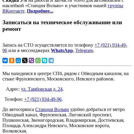
Скидка 5%
на работы и запчасти Volvo для автомобилей с
наклейкой «Станция Вольво» и участников нашей
группы
ВКонтакте
.
Подробнее...
Записаться на техническое обслуживание или
ремонт
Запись на СТО осуществляется по телефону
+7 (921) 934-49-
96
или в мессенджерах
WhatsApp
,
Telegram
.
Мы находимся в центре СПб, рядом с Обводным каналом, на
стыке Фрунзенского, Московского, Невского районов.
Адрес:
ул. Тамбовская д. 24
.
Телефон:
+7 (921) 934-49-96
.
До автосервиса
Станция Вольво
удобно добраться от метро
Обводный канал, Фрунзенская, Лиговский проспект,
Пушкинская, Звенигородская, Владимирская, Достоевская,
Площадь Александра Невского, Московские ворота,
Волковская.