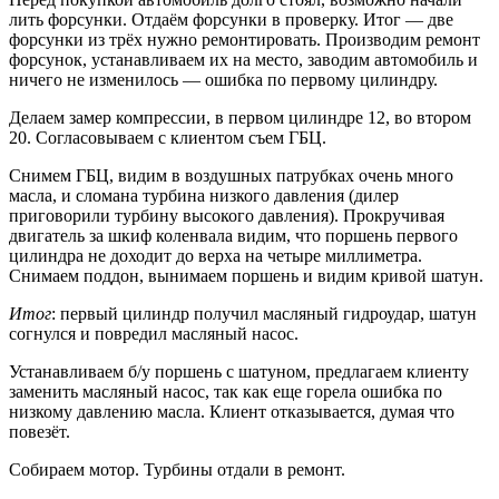
лить форсунки. Отдаём форсунки в проверку. Итог — две
форсунки из трёх нужно ремонтировать. Производим ремонт
форсунок, устанавливаем их на место, заводим автомобиль и
ничего не изменилось — ошибка по первому цилиндру.
Делаем замер компрессии, в первом цилиндре 12, во втором
20. Согласовываем с клиентом съем ГБЦ.
Снимем ГБЦ, видим в воздушных патрубках очень много
масла, и сломана турбина низкого давления (дилер
приговорили турбину высокого давления). Прокручивая
двигатель за шкиф коленвала видим, что поршень первого
цилиндра не доходит до верха на четыре миллиметра.
Снимаем поддон, вынимаем поршень и видим кривой шатун.
Итог
: первый цилиндр получил масляный гидроудар, шатун
согнулся и повредил масляный насос.
Устанавливаем б/у поршень с шатуном, предлагаем клиенту
заменить масляный насос, так как еще горела ошибка по
низкому давлению масла. Клиент отказывается, думая что
повезёт.
Собираем мотор. Турбины отдали в ремонт.