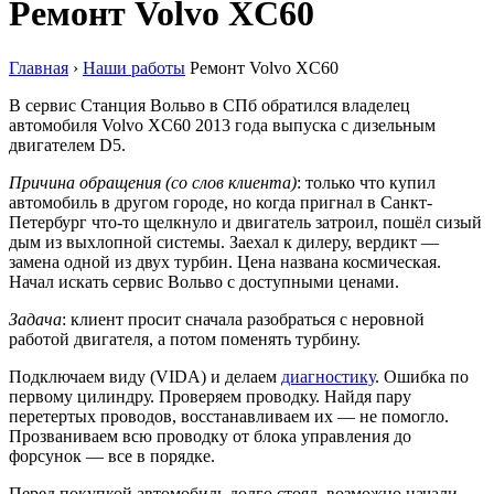
Ремонт Volvo XC60
Главная
›
Наши работы
Ремонт Volvo XC60
В сервис Станция Вольво в СПб обратился владелец
автомобиля Volvo XC60 2013 года выпуска с дизельным
двигателем D5.
Причина обращения (со слов клиента)
: только что купил
автомобиль в другом городе, но когда пригнал в Санкт-
Петербург что-то щелкнуло и двигатель затроил, пошёл сизый
дым из выхлопной системы. Заехал к дилеру, вердикт —
замена одной из двух турбин. Цена названа космическая.
Начал искать сервис Вольво с доступными ценами.
Задача
: клиент просит сначала разобраться с неровной
работой двигателя, а потом поменять турбину.
Подключаем виду (VIDA) и делаем
диагностику
. Ошибка по
первому цилиндру. Проверяем проводку. Найдя пару
перетертых проводов, восстанавливаем их — не помогло.
Прозваниваем всю проводку от блока управления до
форсунок — все в порядке.
Перед покупкой автомобиль долго стоял, возможно начали