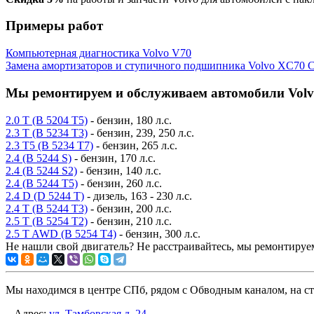
Примеры работ
Компьютерная диагностика Volvo V70
Замена амортизаторов и ступичного подшипника Volvo XC70 
Мы ремонтируем и обслуживаем автомобили Volvo
2.0 T (B 5204 T5)
- бензин, 180 л.с.
2.3 T (B 5234 T3)
- бензин, 239, 250 л.с.
2.3 T5 (B 5234 T7)
- бензин, 265 л.с.
2.4 (B 5244 S)
- бензин, 170 л.с.
2.4 (B 5244 S2)
- бензин, 140 л.с.
2.4 (B 5244 T5)
- бензин, 260 л.с.
2.4 D (D 5244 T)
- дизель, 163 - 230 л.с.
2.4 T (B 5244 T3)
- бензин, 200 л.с.
2.5 T (B 5254 T2)
- бензин, 210 л.с.
2.5 T AWD (B 5254 T4)
- бензин, 300 л.с.
Не нашли свой двигатель? Не расстраивайтесь, мы ремонтируе
Мы находимся в центре СПб, рядом с Обводным каналом, на ст
Адрес:
ул. Тамбовская д. 24
.