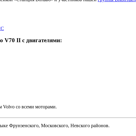
CC
 V70 II с двигателями:
м Volvo со всеми моторами.
ыке Фрунзенского, Московского, Невского районов.