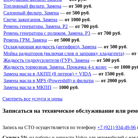
Топливный фильтр. Замена
—
от 500 руб
.
Салонный фильтр. Замена
—
от 500 руб
.
Свечи зажигания. Замена
—
от 1000 руб
.
Ремень генератора. Замена. P2
—
от 700 руб
.
Ремень генератора с роликом. Замена. P3
—
от 700 руб
.
Ремень ГРМ. Замена
—
от 5000 руб
.
Охлаждающая жидкость (антифриз). Замена
—
от 500 руб
.
Мойка радиаторов (включая слив и заправку хладагента)
—
от
Жидкость гидроусилителя (ГУР). Замена
—
от 500 руб
.
Жидкость тормозная. Замена. Прокачка 4-х колес
—
от 1000 ру
Замена масла в АКПП (8 литров) + VIDA
—
от 1500 руб
.
Замена масла в MPS (Powershift) и фильтра
—
от 2000 руб
.
Замена масла в МКПП
—
1000 руб
.
Смотреть все услуги и цены
Записаться на техническое обслуживание или ремо
Запись на СТО осуществляется по телефону
+7 (921) 934-49-96
Скидка 5%
на работы и запчасти Volvo для автомобилей с на