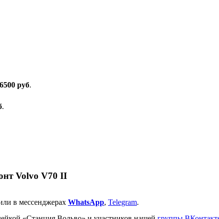
 6500 руб
.
б
.
нт Volvo V70 II
или в мессенджерах
WhatsApp
,
Telegram
.
клейкой «Станция Вольво» и участников нашей
группы ВКонтакт