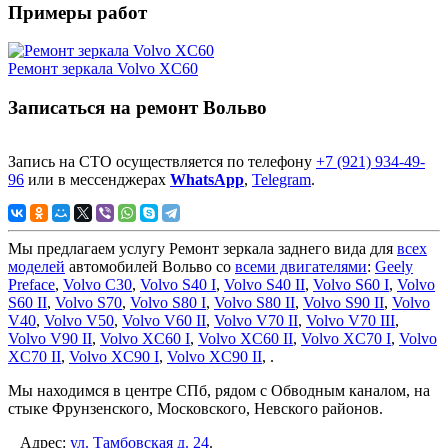
Примеры работ
Ремонт зеркала Volvo XC60
Записаться на ремонт Вольво
Запись на СТО осуществляется по телефону
+7 (921) 934-49-
96
или в мессенджерах
WhatsApp
,
Telegram
.
Мы предлагаем услугу
Ремонт зеркала заднего вида
для
всех
моделей
автомобилей Вольво со
всеми двигателями
:
Geely
Preface
,
Volvo C30
,
Volvo S40 I
,
Volvo S40 II
,
Volvo S60 I
,
Volvo
S60 II
,
Volvo S70
,
Volvo S80 I
,
Volvo S80 II
,
Volvo S90 II
,
Volvo
V40
,
Volvo V50
,
Volvo V60 II
,
Volvo V70 II
,
Volvo V70 III
,
Volvo V90 II
,
Volvo XC60 I
,
Volvo XC60 II
,
Volvo XC70 I
,
Volvo
XC70 II
,
Volvo XC90 I
,
Volvo XC90 II
,
.
Мы находимся в центре СПб, рядом с Обводным каналом, на
стыке Фрунзенского, Московского, Невского районов.
Адрес:
ул. Тамбовская д. 24
.